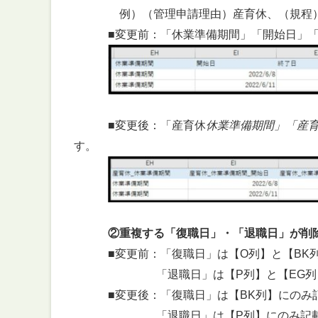
例）（管理申請理由）産育休、（規程）
■変更前：「休業準備期間」「開始日」「終
■変更後：「産育休
休業準備期間」「産
す。
②重複する「復職日」・「退職日」が削
■変更前：「復職日」は【O列】と【BK列
「退職日」は【P列】と【EG列】に
■変更後：「復職日」は【BK列】にのみ記
「退職日」は【P列】にのみ記載・出力