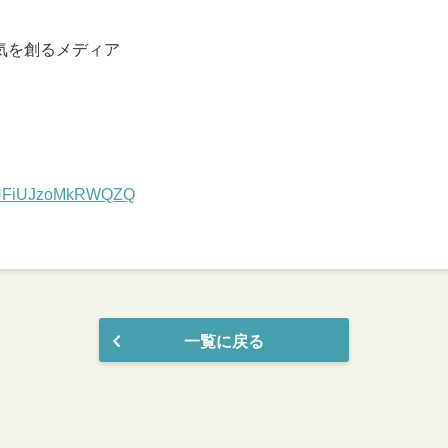
気を創るメディア
6cUFiUJzoMkRWQZQ
一覧に戻る