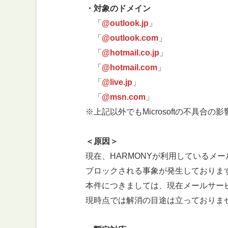
・対象のドメイン
「
@
outlook.jp
」
「
@
outlook.com
」
「
@
hotmail.co.jp
」
「
@
hotmail.com
」
「
@
live.jp
」
「
@
msn.com
」
※上記以外でもMicrosoftの不具合の
＜原因＞
現在、HARMONYが利用しているメールサー
ブロックされる事象が発生しておりま
本件につきましては、現在メールサービス提
現時点では解消の目途は立っておりま