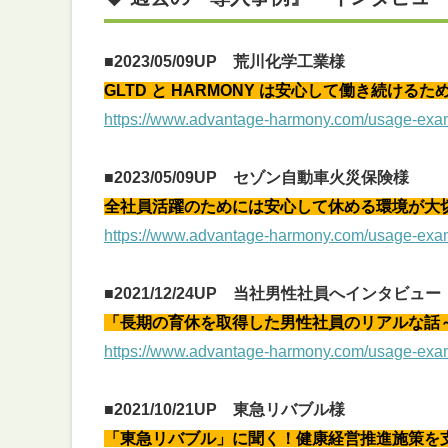
■2023/05/09UP 荒川化学工業様
GLTD と HARMONY は安心して働き続け
https://www.advantage-harmony.com/usage-exa
■2023/05/09UP セゾン自動車火災保険様
全社員活躍のためには安心して休める環境が大切。
https://www.advantage-harmony.com/usage-exa
■2021/12/24UP 当社男性社員へインタビュー
「
長期の育休を取得した男性社員のリアルな話
https://www.advantage-harmony.com/usage-exa
■
2021/10/21UP 東急リバブル様
「東急リバブル」に聞く！健康経営推進施策を